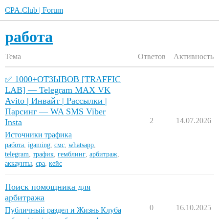
CPA.Club | Forum
работа
Тема
Ответов
Активность
✅ 1000+ОТЗЫВОВ [TRAFFIC
LAB] — Telegram MAX VK
Avito | Инвайт | Рассылки |
Парсинг — WA SMS Viber
2
14.07.2026
Insta
Источники трафика
работа
,
igaming
,
смс
,
whatsapp
,
telegram
,
трафик
,
гемблинг
,
арбитраж
,
аккаунты
,
cpa
,
кейс
Поиск помощника для
арбитража
0
16.10.2025
Публичный раздел и Жизнь Клуба