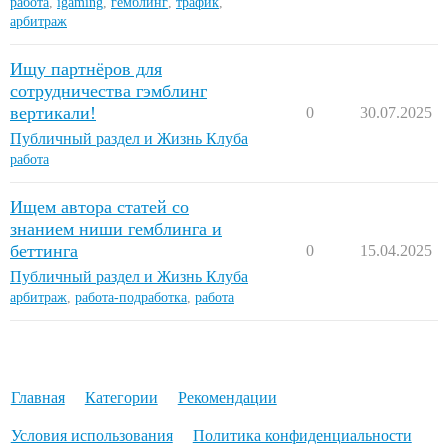
работа
,
igaming
,
гемблинг
,
трафик
,
арбитраж
Ищу партнёров для
сотрудничества гэмблинг
вертикали!
0
30.07.2025
Публичный раздел и Жизнь Клуба
работа
Ищем автора статей со
знанием ниши гемблинга и
беттинга
0
15.04.2025
Публичный раздел и Жизнь Клуба
арбитраж
,
работа-подработка
,
работа
Главная
Категории
Рекомендации
Условия использования
Политика конфиденциальности