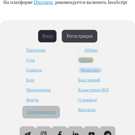
На платформе
Discourse
, рекомендуется включить JavaScript
Вход
Регистрация
Партнерки
AllStars
Сети
Offers
Сервисы
Mentorship
Блог
База знаний
Мероприятия
Калькулятор ROI
Форум
О команде
Контакты
Сотрудничество