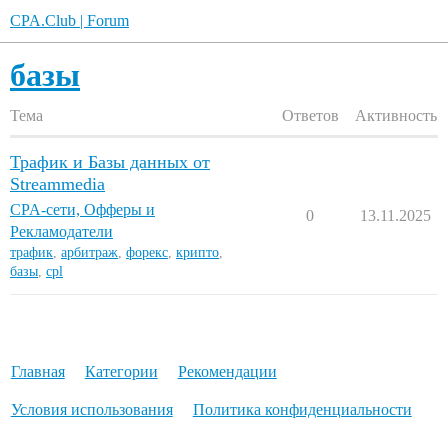
CPA.Club | Forum
базы
Тема
Ответов
Активность
Трафик и Базы данных от
Streammedia
CPA-cети, Офферы и
0
13.11.2025
Рекламодатели
трафик
,
арбитраж
,
форекс
,
крипто
,
базы
,
cpl
Главная
Категории
Рекомендации
Условия использования
Политика конфиденциальности