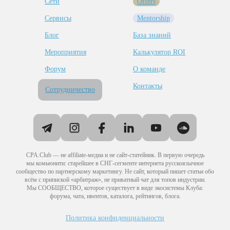
Сети
Offers
Сервисы
Mentorship
Блог
База знаний
Мероприятия
Калькулятор ROI
Форум
О команде
Контакты
Сотрудничество
CPA.Club — не affiliate-медиа и не сайт-статейник. В первую очередь
мы комьюнити: старейшее в СНГ-сегменте интернета русскоязычное
сообщество по партнерскому маркетингу. Не сайт, который пишет статьи обо
всём с припиской «арбитраж», не приватный чат для топов индустрии.
Мы СООБЩЕСТВО, которое существует в виде экосистемы Клуба:
форума, чата, ивентов, каталога, рейтингов, блога.
Политика конфиденциальности