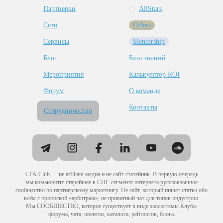
Партнерки
AllStars
Сети
Offers
Сервисы
Mentorship
Блог
База знаний
Мероприятия
Калькулятор ROI
Форум
О команде
Контакты
Сотрудничество
CPA.Club — не affiliate-медиа и не сайт-статейник. В первую очередь
мы комьюнити: старейшее в СНГ-сегменте интернета русскоязычное
сообщество по партнерскому маркетингу. Не сайт, который пишет статьи обо
всём с припиской «арбитраж», не приватный чат для топов индустрии.
Мы СООБЩЕСТВО, которое существует в виде экосистемы Клуба:
форума, чата, ивентов, каталога, рейтингов, блога.