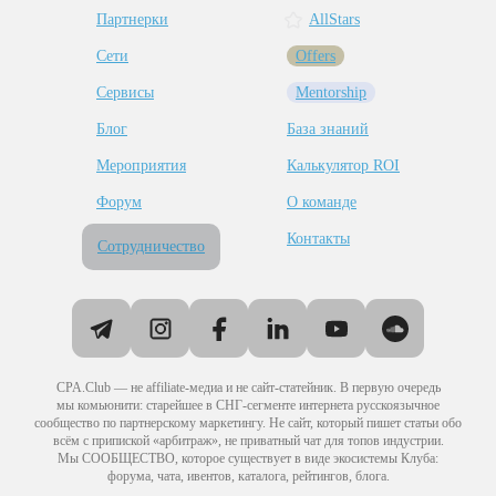
Партнерки
AllStars
Сети
Offers
Сервисы
Mentorship
Блог
База знаний
Мероприятия
Калькулятор ROI
Форум
О команде
Контакты
Сотрудничество
CPA.Club — не affiliate-медиа и не сайт-статейник. В первую очередь
мы комьюнити: старейшее в СНГ-сегменте интернета русскоязычное
сообщество по партнерскому маркетингу. Не сайт, который пишет статьи обо
всём с припиской «арбитраж», не приватный чат для топов индустрии.
Мы СООБЩЕСТВО, которое существует в виде экосистемы Клуба:
форума, чата, ивентов, каталога, рейтингов, блога.