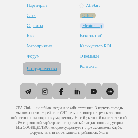
Партнерки
AllStars
Сети
Offers
Сервисы
Mentorship
Блог
База знаний
Мероприятия
Калькулятор ROI
Форум
О команде
Контакты
Сотрудничество
CPA.Club — не affiliate-медиа и не сайт-статейник. В первую очередь
мы комьюнити: старейшее в СНГ-сегменте интернета русскоязычное
сообщество по партнерскому маркетингу. Не сайт, который пишет статьи обо
всём с припиской «арбитраж», не приватный чат для топов индустрии.
Мы СООБЩЕСТВО, которое существует в виде экосистемы Клуба:
форума, чата, ивентов, каталога, рейтингов, блога.