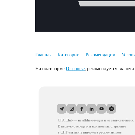
Главная
Категории
Рекомендации
Услов
На платформе
Discourse
, рекомендуется включит
CPA.Club — не affiliate-медиа и не сайт-статейник.
В первую очередь мы комьюнити: старейшее
в СНГ-сегменте интернета русскоязычное