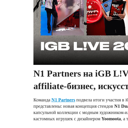
N1 Partners на iGB L!
affiliate-бизнес, искус
Команда
N1 Partners
подвела итоги участия в 
представлены: новая концепция стендов
N1 Dua
капсульной коллекции с модным художником-
кастомных игрушек с дизайнером
Yoomoota
, а