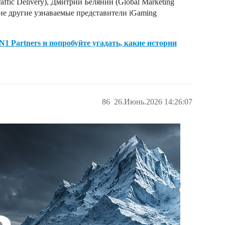
affic Delivery), Дмитрий Белянин (Global Marketing
огие другие узнаваемые представители iGaming
 Partners и попробуйте угадать, какие истории
86
26.Июнь.2026 14:26:07