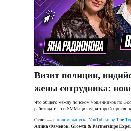
Визит полиции, индий
жены сотрудника: новы
Что общего между поиском мошенников по Goo
работодателю и SMM-щиком, который притвор
Ответ —
в новом выпуске YouTube-шоу
The Tra
Алина Фаменок, Growth & Partnerships Exper