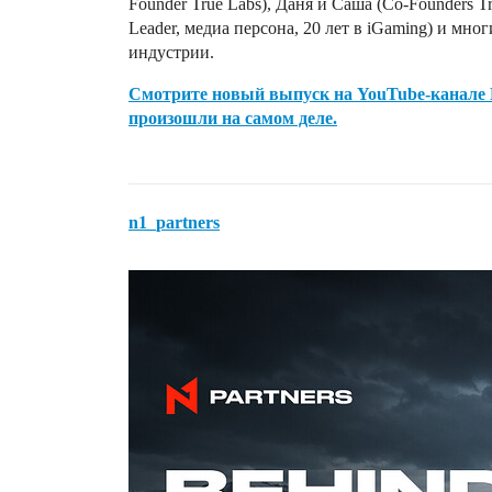
Founder True Labs), Даня и Саша (Co-Founders Tr
Leader, медиа персона, 20 лет в iGaming) и мн
индустрии.
Смотрите новый выпуск на YouTube-канале N1
произошли на самом деле.
n1_partners