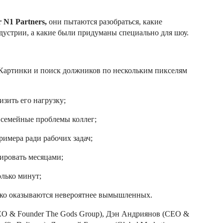
 N1 Partners,
они пытаются разобраться, какие
ндустрии, а какие были придуманы специально для шоу.
 Картинки и поиск должников по нескольким пикселям
изить его нагрузку;
семейные проблемы коллег;
имера ради рабочих задач;
кировать месяцами;
олько минут;
едко оказываются невероятнее вымышленных.
CEO & Founder The Gods Group), Дэн Андриянов (CEO &