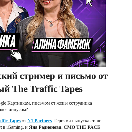
ский стример и письмо от
й The Traffic Tapes
gle Картинкам, письмом от жены сотрудника
ялся индусом?
ffic Tapes
от
N1 Partners
. Героями выпуска стали
t
в iGaming, и
Яна Радионова, CMO THE PACE