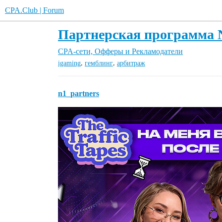
CPA.Club | Forum
Партнерская программа N1
CPA-cети, Офферы и Рекламодатели
,
,
igaming
гемблинг
арбитраж
n1_partners