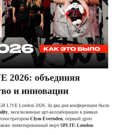
VE 2026: объединяя
ство и инновации
iGB L!VE London 2026. За два дня конференции были
lity
, эксклюзивные арт-коллаборации в рамках
иллюстратором
Clym Evernden
, первый дроп
 также лимитированный мерч
SPLIT: London
.