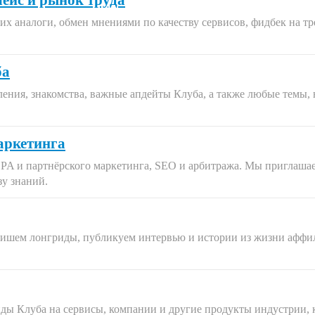
ейс и рынок труда
их аналоги, обмен мнениями по качеству сервисов, фидбек на тр
ба
ения, знакомства, важные апдейты Клуба, а также любые темы, 
Маркетинга
CPA и партнёрского маркетинга, SEO и арбитража. Мы приглаша
зу знаний.
пишем лонгриды, публикуем интервью и истории из жизни аффили
нды Клуба на сервисы, компании и другие продукты индустрии,