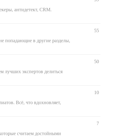
екеры, антидетект, CRM.
55
не попадающие в другие разделы,
50
ем лучших экспертов делиться
10
атов. Всё, что вдохновляет,
7
 которые считаем достойными