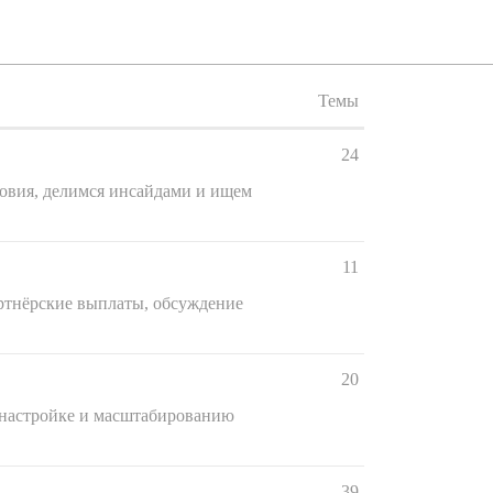
Темы
24
ловия, делимся инсайдами и ищем
11
артнёрские выплаты, обсуждение
20
, настройке и масштабированию
39