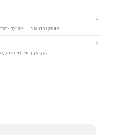
0
стать лучше — мы это ценим.
0
тладить инфраструктуру